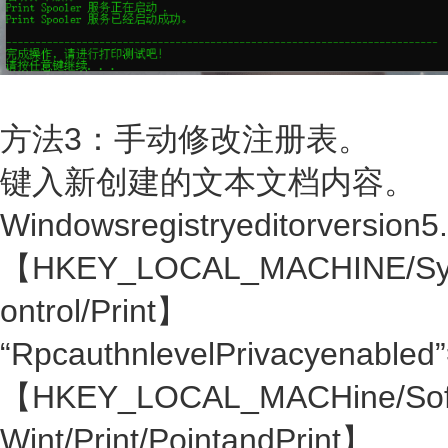
​​​​​​​方法3：手动修改注册表。
键入新创建的文本文档内容。
Windowsregistryeditorversion
【HKEY_LOCAL_MACHINE/Syste
ontrol/Print】
“RpcauthnlevelPrivacyenabl
【HKEY_LOCAL_MACHine/Softwa
Wint/Print/PointandPrint】